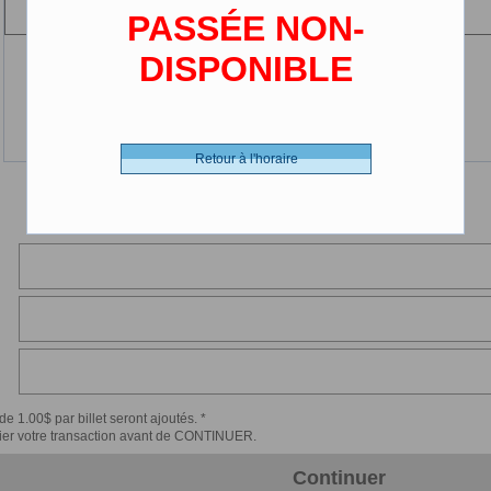
(13-25 ans)
PASSÉE NON-
DISPONIBLE
Retour à l'horaire
de 1.00$ par billet seront ajoutés. *
érifier votre transaction avant de CONTINUER.
Continuer