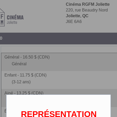
Cinéma RGFM Joliette
220, rue Beaudry Nord
Joliette, QC
J6E 6A6
10
Général - 16.50 $ (CDN)
Général
Enfant - 11.75 $ (CDN)
(3-12 ans)
Ainé - 13.25 $ (CDN)
(65 ans et plus)
Étudiant - 14.50 $ (CDN)
REPRÉSENTATION