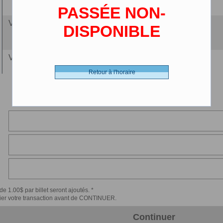
(65 ans et plus) 3D
PASSÉE NON-
VIP Gen 3D DBOX - 31.00 $ (CDN)
DISPONIBLE
Général
VIP Ainé 3D DBX - 26.25 $ (CDN)
(65 ans et plus)
Retour à l'horaire
VIP Enf 3D DBOX - 24.25 $ (CDN)
(3-12 ans)
VIP Étud 3D DB - 29.00 $ (CDN)
(13-25 ans) 3D DBOX
de 1.00$ par billet seront ajoutés. *
érifier votre transaction avant de CONTINUER.
Continuer